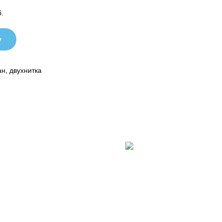
б.
у
н, двухнитка