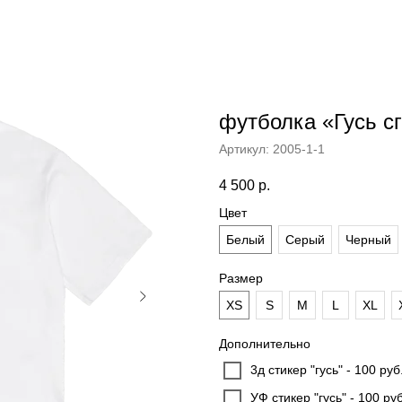
футболка «Гусь с
Артикул:
2005-1-1
4 500
р.
Цвет
Белый
Серый
Черный
Размер
XS
S
M
L
XL
Дополнительно
3д стикер "гусь" - 100 руб
УФ стикер "гусь" - 100 руб