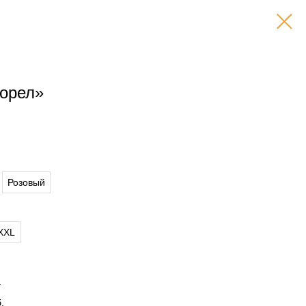
горел»
Розовый
XXL
.
.