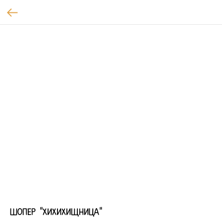
Шопер "Хихихищница"