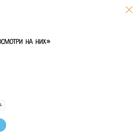
осмотри на них»
XL