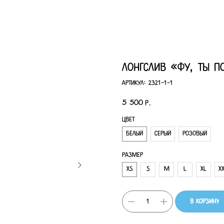
лонгслив «фу, ты п
Артикул:
2321-1-1
5 500
р.
Цвет
Белый
Серый
Розовый
Размер
XS
S
M
L
XL
X
В корзину