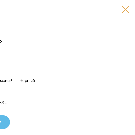
»
озовый
Черный
XXL
у