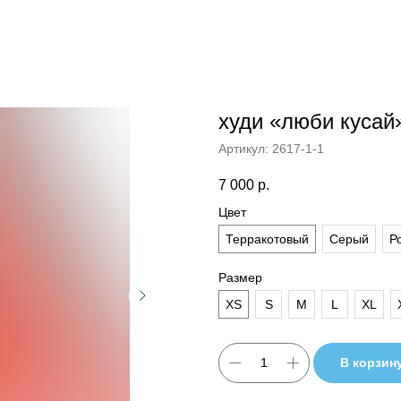
худи «люби кусай
Артикул:
2617-1-1
7 000
р.
Цвет
Терракотовый
Серый
Р
Размер
XS
S
M
L
XL
В корзин