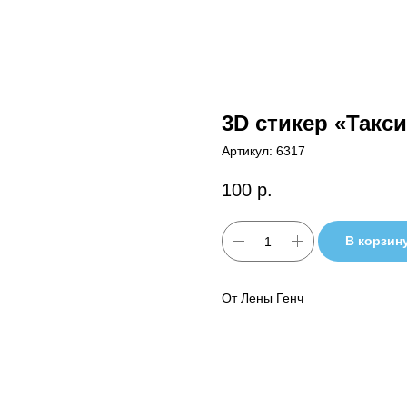
3D стикер «Такси
Артикул:
6317
100
р.
В корзин
От Лены Генч