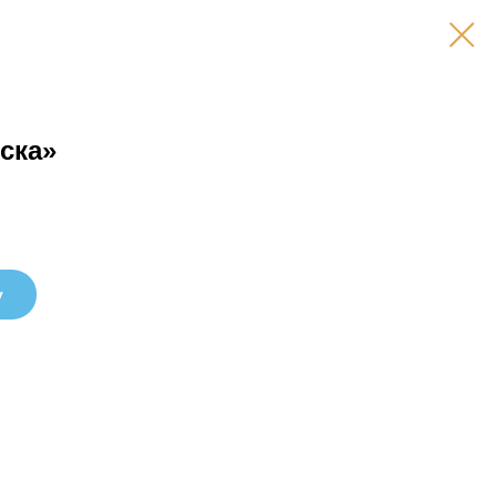
ска»
у